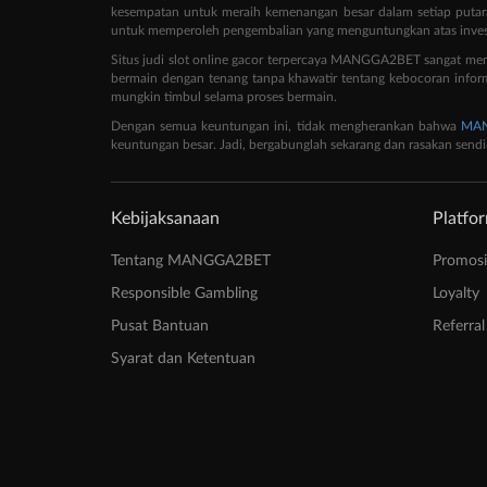
kesempatan untuk meraih kemenangan besar dalam setiap putaran. 
untuk memperoleh pengembalian yang menguntungkan atas inves
Situs judi slot online gacor terpercaya MANGGA2BET sangat mem
bermain dengan tenang tanpa khawatir tentang kebocoran inform
mungkin timbul selama proses bermain.
Dengan semua keuntungan ini, tidak mengherankan bahwa
MA
keuntungan besar. Jadi, bergabunglah sekarang dan rasakan se
Kebijaksanaan
Platfo
Tentang MANGGA2BET
Promosi
Responsible Gambling
Loyalty
Pusat Bantuan
Referral
Syarat dan Ketentuan