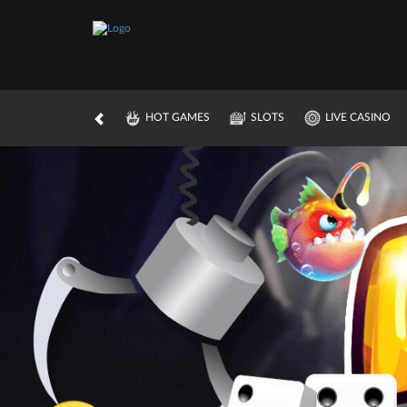
HOT GAMES
SLOTS
LIVE CASINO