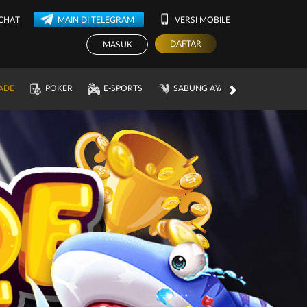
 CHAT
MAIN DI TELEGRAM
VERSI MOBILE
DAFTAR
MASUK
ADE
POKER
E-SPORTS
SABUNG AYAM
PROMOSI