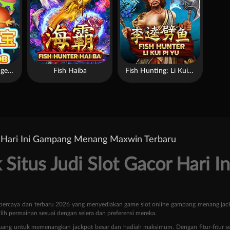
Fish Hunter Spongebob
Fish Haiba
Fish Hunting: Li Kui Pi Yu
 Hari Ini Gampang Menang Maxwin Terbaru
itus Judi Slot Gacor Hari 
terpercaya dan terbaru 2026 yang menyediakan game slot online gampang menang ja
lih permainan sesuai dengan selera dan preferensi mereka.
luang untuk memenangkan jackpot besar dan hadiah maksimum. Dengan fitur-fitur sep