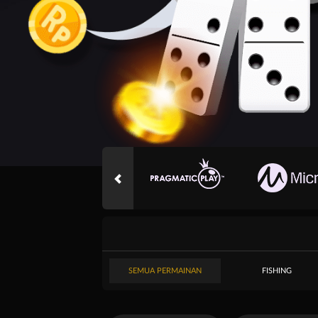
SEMUA PERMAINAN
FISHING