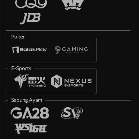
Poker
E-Sports
Sabung Ayam