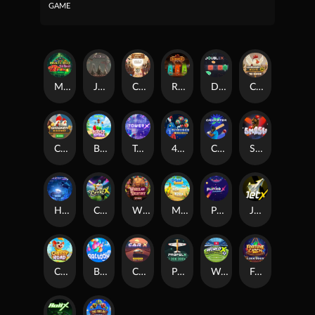
GAME
Multi Hot Wheel
JetX3
Crash Duel X
RodeoX
DoubleX
ChickenWays
Chicken Highway
Bottle Mania
TowerX
4 Bonuses Bonanza
CricketerX
Smash X
HelicopterX
CricketX
Wheel Of Destiny
MineIsland
PlinkoXClassic
JetX
Cheesy Road
Balloon
CarX
PropelX
World Champion X
Fortune Catch