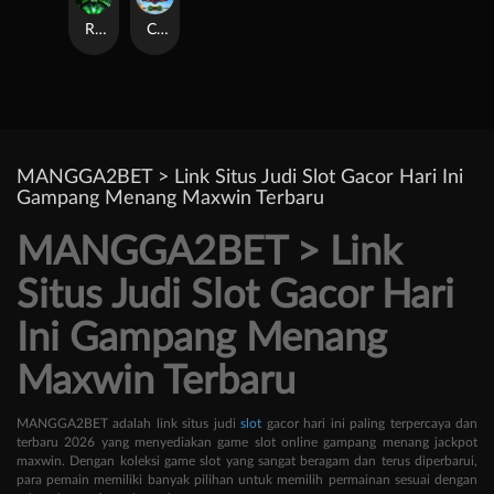
RollX
CaiBalaoCappadocia
MANGGA2BET > Link Situs Judi Slot Gacor Hari Ini
Gampang Menang Maxwin Terbaru
MANGGA2BET > Link
Situs Judi Slot Gacor Hari
Ini Gampang Menang
Maxwin Terbaru
MANGGA2BET adalah link situs judi
slot
gacor hari ini paling terpercaya dan
terbaru 2026 yang menyediakan game slot online gampang menang jackpot
maxwin. Dengan koleksi game slot yang sangat beragam dan terus diperbarui,
para pemain memiliki banyak pilihan untuk memilih permainan sesuai dengan