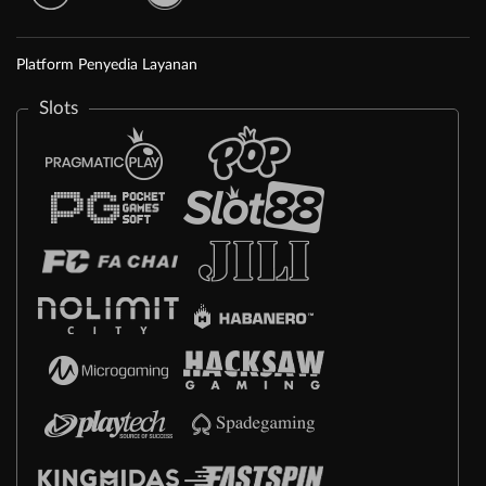
Platform Penyedia Layanan
Slots