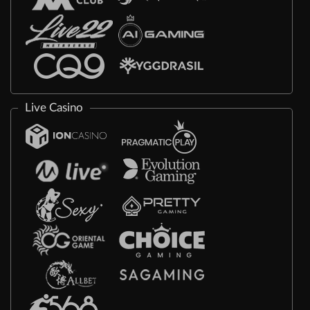
Live Casino