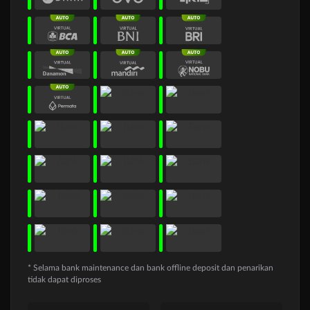
* Selama bank maintenance dan bank offline deposit dan penarikan
tidak dapat diproses