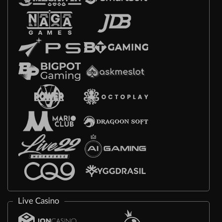
Live Casino