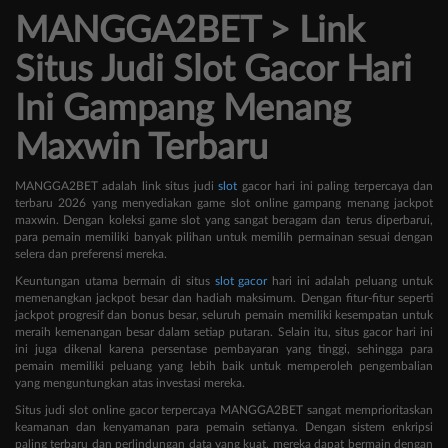
MANGGA2BET > Link
Situs Judi Slot Gacor Hari
Ini Gampang Menang
Maxwin Terbaru
MANGGA2BET adalah link situs judi
slot
gacor hari ini paling terpercaya dan
terbaru 2026 yang menyediakan game slot online gampang menang jackpot
maxwin. Dengan koleksi game slot yang sangat beragam dan terus diperbarui,
para pemain memiliki banyak pilihan untuk memilih permainan sesuai dengan
selera dan preferensi mereka.
Keuntungan utama bermain di situs
slot gacor
hari ini adalah peluang untuk
memenangkan jackpot besar dan hadiah maksimum. Dengan fitur-fitur seperti
jackpot progresif dan bonus besar, seluruh pemain memiliki kesempatan untuk
meraih kemenangan besar dalam setiap putaran. Selain itu, situs gacor hari ini
ini juga dikenal karena persentase pembayaran yang tinggi, sehingga para
pemain memiliki peluang yang lebih baik untuk memperoleh pengembalian
yang menguntungkan atas investasi mereka.
Situs judi slot online gacor terpercaya MANGGA2BET sangat memprioritaskan
keamanan dan kenyamanan para pemain setianya. Dengan sistem enkripsi
paling terbaru dan perlindungan data yang kuat, mereka dapat bermain dengan