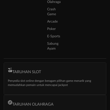
Olahraga
Crash
Game
Arcade
Poker
E-Sports
Sabung
Ayam
TARUHAN SLOT
Penyedia slot online dengan beragam pilihan game menarik yang
memudahkan pemain untuk mencapai jackpot
TARUHAN OLAHRAGA