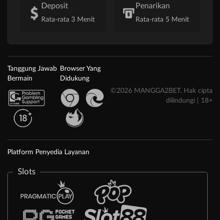
Deposit
Penarikan
Rata-rata 3 Menit
Rata-rata 5 Menit
Tanggung Jawab
Browser Yang
Bermain
Didukung
©2026 MANGGA2BET. Hak cipta
dilindungi | 18+
Platform Penyedia Layanan
Slots