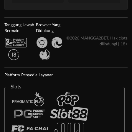
Tanggung Jawab
Browser Yang
Bermain
Didukung
©2026 MANGGA2BET. Hak cipta
dilindungi | 18+
Platform Penyedia Layanan
Slots