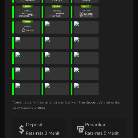
* Selama bank maintenance dan bank offline deposit dan penarikan
tidak dapat diproses
Deposit
Penarikan
Rata-rata 3 Menit
Rata-rata 5 Menit